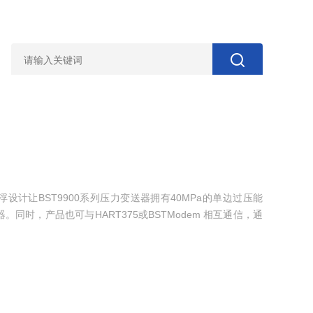
浮设计让BST9900系列压力变送器拥有40MPa的单边过压能
时，产品也可与HART375或BSTModem 相互通信，通