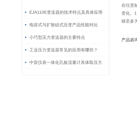
/ RELATED ARTICLES
在任意轴
EJA110E变送器的技术特点及具体应用
变化。1
移至多为
场景
电容式与扩散硅式压变产品性能对比
小巧型压力变送器的主要特点
产品咨
工业压力变送器常见的应用有哪些？
中宣仪表一体化孔板流量计具体取压方
法及步骤