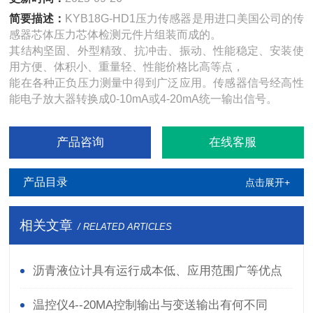
简要描述：
KYB18G-HD1压力传感器是用进口美国公司的传
感器芯体压力芯体检测元件片组装而成的。
其结构坚固、外型精致、抗冲击、振动、性能稳定、安装使
用方便、体积小、重量轻、性能价格比高等点，
能在各种正负压力测量中得到广泛应用。传感器信号经高性
能电子放大器转换成0-10mA或4-20mA统一输出信号。
产品咨询
在线客服
产品目录
点击展开+
相关文章
/ RELATED ARTICLES
沥青液位计具有运行成本低、应用范围广等优点
温控仪4--20MA控制输出与变送输出有何不同