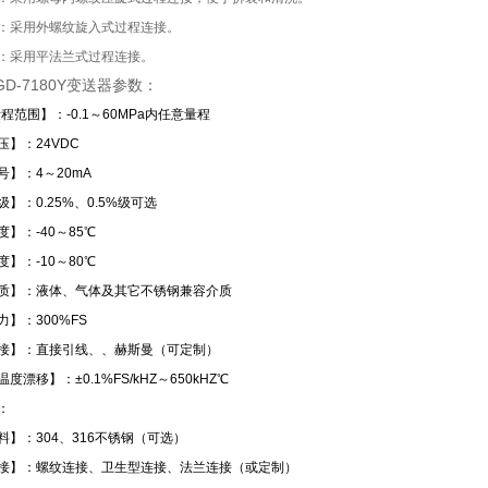
：采用外螺纹旋入式过程连接。
：采用平法兰式过程连接。
GD-7180Y变送器参数：
程范围】：-0.1～60MPa内任意量程
压】：24VDC
号】：4～20mA
】：0.25%、0.5%级可选
】：-40～85℃
】：-10～80℃
质】：液体、气体及其它不锈钢兼容介质
】：300%FS
接】：直接引线、、赫斯曼（可定制）
度漂移】：±0.1%FS/kHZ～650kHZ℃
：
料】：304、316不锈钢（可选）
接】：螺纹连接、卫生型连接、法兰连接（或定制）