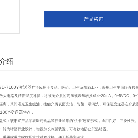
产品咨询
介绍
GD-7180Y变送器
广泛应用于食品、医药、卫生及酿酒工业，采用卫生平面膜直接
放大电路及精密温度补偿，将被测介质的高压或表压转换成4~20mA，0~5VDC，0~
隔离，其间灌充卫生级油，接触介质表面光洁，防菌，易清洗，可保证变送器在介质温
7180Y变送器
特点：
盘式：该形式产品采取医药食品等行业通用的“快卡”连接形式，通用性好，互换性强
：转为啤酒行业设计，增设加长冷凝装置，可有效地防止低温结露。
：采用螺母内螺纹压旋式过程连接，便于拆装和清洗。