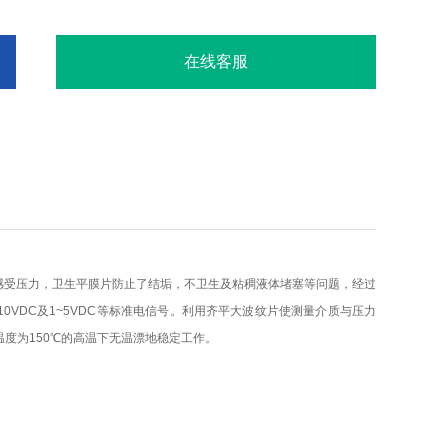
在线客服
感受压力，卫生平膜片防止了结垢，不卫生及粘稠液体堵塞等问题，经过
10VDC及1~5VDC等标准电信号。利用齐平大波纹片使测量介质与压力
度为150℃的高温下无温漂地稳定工作。
。