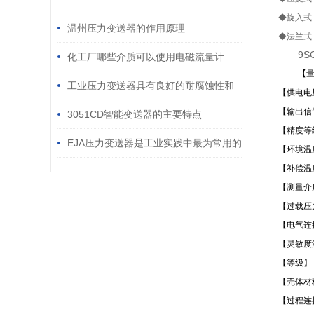
/ RELATED ARTICLES
◆旋入式
温州压力变送器的作用原理
◆法兰式
9S
化工厂哪些介质可以使用电磁流量计
【量
工业压力变送器具有良好的耐腐蚀性和
【供电电
【输出信
机械强度
3051CD智能变送器的主要特点
【精度等级
EJA压力变送器是工业实践中最为常用的
【环境温度
【补偿温度
一种传感器
【测量介
【过载压力
【电气连
【灵敏度温
【等级】
【壳体材
【过程连