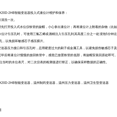
1BX20D-2HB智能变送器投入式液位计维护和保养：
月清洗一次。
时先打开投入式水位仪铁管的旋帽，小心拿出液位计；再将液位计上附着的杂物（比
水位计引压孔时，可使用三氯乙烯或酒精注入引压孔到其高度二分之一处浸泡5分钟
孔，以免损坏敏感芯子感压膜片。
变送器压力接口和引压孔时，忌用硬度过大的刷子或金属工具，以避免损伤敏感芯子
完毕后将液位计慢慢的放回铁管中，感觉已放置铁管的低部，将旋帽安装回原处即可
位当时的水位表尺，对二次仪表的检测值进行矫正，以确保采样数据的正确性。
BX20D-2HB智能变送器
，温州制药变送器，温州压力变送器，温州卫生型变送器
询