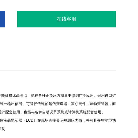
在线客服
轻、性能价格比高等点，能在各种正负压力测量中得到广泛应用。采用进口扩
0mA统一输出信号。可替代传统的远传变送器，霍尔元件、差动变送器，而
电位差计配套使用，也能与各种自动调节系统或计算机系统配套使用。
半或4位液晶显示器（LCD）在现场直接显示被测压力值，并可具备智能型功
控制