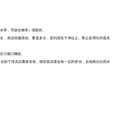
如水草，浮游生物等）清除掉。
左右，然后轻微晃动、重复多次，直到清洗干净位止。禁止使用任何器具
及压力接口螺纹。
。在卸下清洗后重新安装，因安装深度会有一定的变动，必须再次比照水