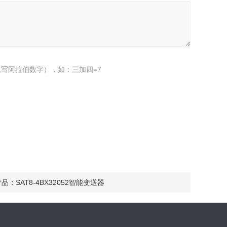
写阿拉伯数字），如：三加四=7
产品：
SAT8-4BX32052智能变送器