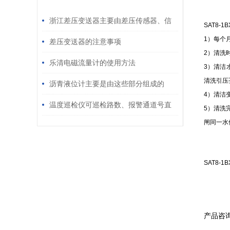
/ RELATED ARTICLES
浙江差压变送器主要由差压传感器、信
SAT8-
1）每个
号处理电路和输出电路组成
差压变送器的注意事项
2）清洗
乐清电磁流量计的使用方法
3）清洁
清洗引压
沥青液位计主要是由这些部分组成的
4）清洁
温度巡检仪可巡检路数、报警通道号直
5）清洗
闸同一水
接发光管指示
SAT8-1
产品咨