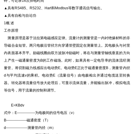
钟，可记录16次掉电时间
▲具有RS485、RS232、Hart和Modbus等数字通讯信号输出。
▲具有自检与自论功
1概 述
工作原理
测量原理是基于法拉第电磁感应定律。流量计的测量管是一内衬绝缘材料的非
导磁合金短管。两只电极沿管径方向穿通管壁固定在测量管上。其电极头与衬里
内表面基本齐平。励磁线圈由双方波脉冲励磁时，将在与测量管轴线垂直的方向
上产生一磁通量密度为B的工作磁场。此时，如果具有一定电导率的流体流经测
量管。将切割磁力线感应出电动势E。电动势E正比于磁通量密度B，测量管内径
d与平均流速v的乘积。电动势E（流量信号）由电极检出并通过电缆送至转换
器。转化器将流量信号放大处理后，可显示流体流量，并能输出脉冲，模拟电流
等信号，用于流量的控制和调节。
E=KBdv
式中：E---------------为电极间的信号电压（v）
B-----------------磁通密度（T）
d------------------测量管内径（m）