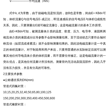
v------------------平均流速（m/s）
式中k, d为常数，由于励磁电流是恒流的，故B也是常数，则由E= KBdv可
知，体积流量Q与信号电压E-成正比，即流速感应的信号电压E与体积Q成线性
关系。因此，只要测量出E就可确定流量Q，这是电磁流量计的基本工作原理。
由E=KBdv可知，被测流量体介质的温度、密度、压力、电导率、液固两两
相流体介质的液固成分比等参数不会影响测量结果。至于流动状态只要符合轴对
称流动（如层流或者紊流）就不会影响测量结果的。因此说电磁流量计是一中真
正的体积流量计。对于制造商和用户来说，只要用普通的水实际标定后就可以测
量其他任何导电流体介质的体积流量，而不需要任何修正。这是电磁流量计的一
突出优点，是其他任何流量计所没有的。测量管内无活动及阻流部件，因此几乎
没有压力损失，并且有分高的可靠性。
2主要技术参数
●公称通径系列DN(mm)
管道式四氟衬里：
10,15,20,25,32,40,50,65,80,100,125
150,200,250,300,350,400.450,500,600
管道式橡胶衬里：