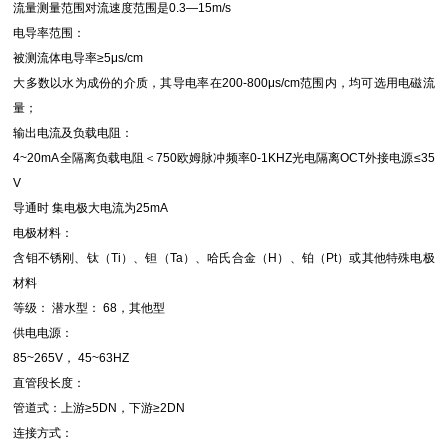
流量测量范围对流速度范围是0.3—15m/s
电导率范围：
被测流体电导率≥5μs/cm
大多数以水为成份的介质，其导电率在200-800μs/cm范围内，均可选用电磁流
量；
输出电流及负载电阻：
4~20mA全隔离负载电阻＜750欧姆脉冲频率0-1KHZ光电隔离OCT外接电源≤35
V
导通时 集电极大电流为25mA
电极材料：
含钼不锈刚、钛（Ti）、钽（Ta）、哈氏合金（H）、铂（Pt）或其他特殊电极
材料
等级： 潜水型： 68，其他型
供电电源：
85~265V， 45~63HZ
直管段长度：
管道式：上游≥5DN，下游≥2DN
连接方式：