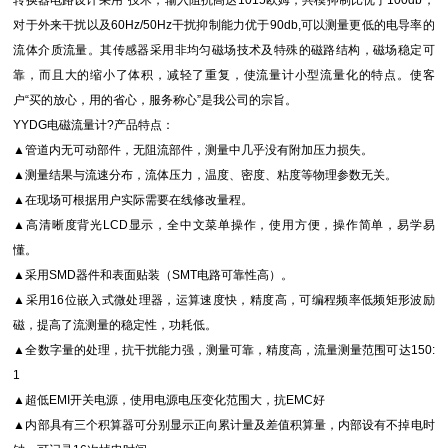
转换器电路设计采用*技术，输入阻抗高达1015欧姆，共模抑制比优于100db，
对于外来干扰以及60Hz/50Hz干扰抑制能力优于90db,可以测量更低的电导率的
流体介质流量。其传感器采用非均匀磁场技术及特殊的磁路结构，磁场稳定可
靠，而且大的缩小了体积，减轻了重复，使流量计小型流量化的特点。使客
户“买的放心，用的省心，服务称心”是我公司的宗旨。
YYDG电磁流量计
?
产品特点：
▲管道内无可动部件，无阻流部件，测量中几乎没有附加压力损失。
▲测量结果与流速分布，流体压力，温度、密度、粘度等物理参数无关。
▲在现场可根据用户实际需要在线修改量程。
▲高清晰度背光LCD显示，全中文菜单操作，使用方便，操作简单，易学易
懂。
▲采用SMD器件和表面贴装（SMT电路可靠性高）。
▲采用16位嵌入式微处理器，运算速度快，精度高，可编程频率低频矩形波励
磁，提高了流测量的稳定性，功耗低。
▲全数字量的处理，抗干扰能力强，测量可靠，精度高，流量测量范围可达150:
1
▲超低EMI开关电源，使用电源电压变化范围大，抗EMC好
▲内部具有三个积算器可分别显示正向累计量及差值积算量，内部设有不掉电时