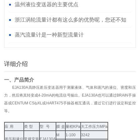
静电能力
温州液位变送器的主要优点
浙江涡轮流量计都有这么多的优势呢，您还不知
道
蒸汽流量计是一种新型流量计
详细介绍
一、产品简介
EJA130A
高静压差压变送器用于测量液体、气体和蒸汽的液位、密度和压
力，然后将其转变成
4-20mA
的电流信号输出。
EJA130A
也可以通过
BRAIN
手操
器或
CENTUM CS/μXL
或
HART475
手操器相互通讯，通过它们进行设定和监控
等。
应
用
类
型
型
号
膜
盒
量程
KPa
大工作压力
MPa
M
1-100
3242
差压和液位
常规安装
EJA130A