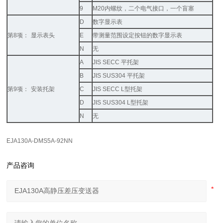
9
M20
内螺纹，二个电气接口，一个盲塞
D
数字显示表
第
8
项：
显示表头
E
带测量范围设定按钮的数字显示表
N
无
A
JIS SECC
平托架
B
JIS SUS304
平托架
第
9
项：
安装托架
C
JIS SECC L
型托架
D
JIS SUS304 L
型托架
N
无
EJA130A-DMS5A-92NN
产品咨询