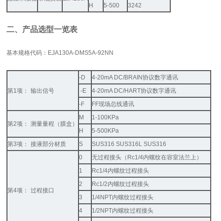
H
5-500
3242
二、产品选型一览表
基本规格代码：
EJA130A-DMS5A-92NN
-D
4-20mA DC/BRAIN
协议数字通讯
第
1
项：
输出信号
-E
4-20mA DC/HART
协议数字通讯
-F
FF
现场总线通讯
M
1-100KPa
第
2
项：
测量量程（膜盒）
H
5-500KPa
第
3
项：
接液部分材质
S
SUS316 SUS316L SUS316
0
无过程接头（
Rc1/4
内螺纹在容室法兰上）
1
Rc1/4
内螺纹过程接头
2
Rc1/2
内螺纹过程接头
第
4
项：
过程接口
3
1/4NPT
内螺纹过程接头
4
1/2NPT
内螺纹过程接头