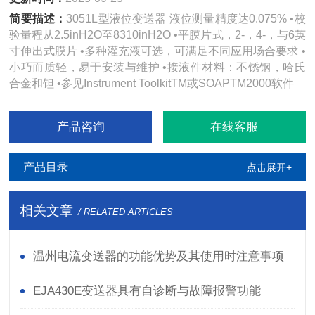
简要描述：
3051L型液位变送器 液位测量精度达0.075% •校
验量程从2.5inH2O至8310inH2O •平膜片式，2-，4-，与6英
寸伸出式膜片 •多种灌充液可选，可满足不同应用场合要求 •
小巧而质轻，易于安装与维护 •接液件材料：不锈钢，哈氏
合金和钽 •参见Instrument ToolkitTM或SOAPTM2000软件
产品咨询
在线客服
产品目录
点击展开+
相关文章
/ RELATED ARTICLES
温州电流变送器的功能优势及其使用时注意事项
EJA430E变送器具有自诊断与故障报警功能