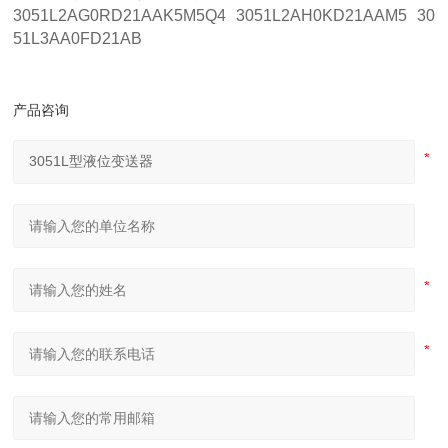
3051L2AG0RD21AAK5M5Q4 3051L2AH0KD21AAM5 30
51L3AA0FD21AB
产品咨询