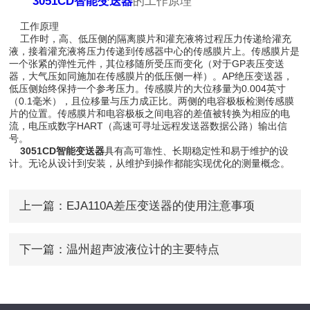
3051CD智能变送器
的工作原理
工作原理
工作时，高、低压侧的隔离膜片和灌充液将过程压力传递给灌充
液，接着灌充液将压力传递到传感器中心的传感膜片上。传感膜片是
一个张紧的弹性元件，其位移随所受压而变化（对于GP表压变送
器，大气压如同施加在传感膜片的低压侧一样）。AP绝压变送器，
低压侧始终保持一个参考压力。传感膜片的大位移量为0.004英寸
（0.1毫米），且位移量与压力成正比。两侧的电容极板检测传感膜
片的位置。传感膜片和电容极板之间电容的差值被转换为相应的电
流，电压或数字HART（高速可寻址远程发送器数据公路）输出信
号。
3051CD智能变送器
具有高可靠性、长期稳定性和易于维护的设
计。无论从设计到安装，从维护到操作都能实现优化的测量概念。
上一篇：
EJA110A差压变送器的使用注意事项
下一篇：
温州超声波液位计的主要特点