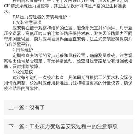
在制药和食品生产中，用于发酵罐压力控制、灌装机液位监测、
CIP清洗系统压力监控等，其卫生型设计可满足严格的卫生标准要
求。
EJA压力变送器的安装与维护：
1.安装注意事项
应安装在便于观察和维护的位置，避免阳光直射和雨淋。对于差
压变送器，高低压端口的连接管路应保持对称，避免因管路阻力不同
带来测量误差。膜片应与被测界面垂直安装，法兰式安装应确保膜片
与容器壁平行。
2.日常维护
定期检查变送器的零点迁移和量程设置，确保测量准确。注意观
察输出信号是否稳定，有无异常波动。检查引压管路是否有泄漏或堵
塞，及时排除故障。
3.校准建议
建议每年进行一次校准检查，具体周期可根据工艺要求和实际使
用情况调整。校准时应使用标准压力源和精度更高的计量仪表，确保
校准结果的可靠性。
上一篇：没有了
下一篇：
工业压力变送器安装过程中的注意事项