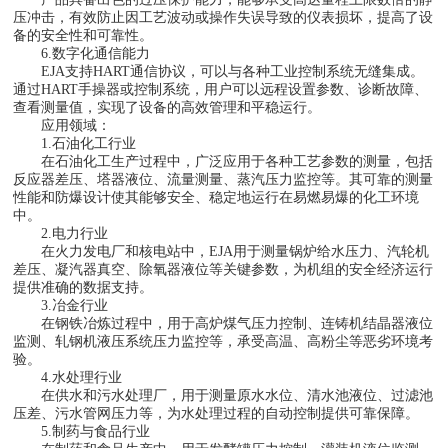
压冲击，有效防止因工艺波动或操作失误导致的仪表损坏，提高了设
备的安全性和可靠性。
6.数字化通信能力
EJA支持HART通信协议，可以与各种工业控制系统无缝集成。
通过HART手操器或控制系统，用户可以远程设置参数、诊断故障、
查看测量值，实现了设备的高效管理和平稳运行。
应用领域：
1.石油化工行业
在石油化工生产过程中，广泛应用于各种工艺参数的测量，包括
反应器差压、塔器液位、流量测量、蒸汽压力监控等。其可靠的测量
性能和防爆设计使其能够安全、稳定地运行在易燃易爆的化工环境
中。
2.电力行业
在火力发电厂和核电站中，EJA用于测量锅炉给水压力、汽轮机
差压、凝汽器真空、除氧器液位等关键参数，为机组的安全经济运行
提供准确的数据支持。
3.冶金行业
在钢铁冶炼过程中，用于高炉煤气压力控制、连铸机结晶器液位
监测、轧钢机液压系统压力监控等，承受高温、高粉尘等恶劣环境考
验。
4.水处理行业
在供水和污水处理厂，用于测量原水水位、清水池液位、过滤池
压差、污水管网压力等，为水处理过程的自动控制提供可靠保障。
5.制药与食品行业