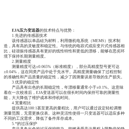
EJA压力变送器
的技术特点与优势：
1.先进的传感器技术
该传感器以单晶硅为材料，利用微机电系统（MEMS）技术制
造，具有高的灵敏度和稳定性。与传统的电容式或应变片式传感器相
比，硅谐振传感器具有更好的线性特性和更低的漂移，能够在恶劣环
境下保持长期测量精度。
2.测量精度
测量精度可达±0.065%（标准精度），部分高精度型号更可达
±0.04%，这在同类产品中处于先水平。高精度测量确保了过程控制
的准确性和产品质量的稳定性，减少了因测量误差导致的生产损失。
3.优异的稳定性
产品具有出色的长期稳定性，年漂移量通常小于±0.1%。这意味
着在一次校准后，EJA变送器可以在很长时间内保持可靠的测量性
能，大大降低了维护成本和停机时间。
4.宽量程比
提供高达100:1甚至更高的量程比，用户可以通过设定轻松调整
测量范围，无需更换仪表。这种灵活性使得一只变送器可以适应多种
不同的工况需求，降低了备件库存成本。
5.*的过压保护
产品具备出色的过压保护能力，能够承受高达量程上限数倍的静