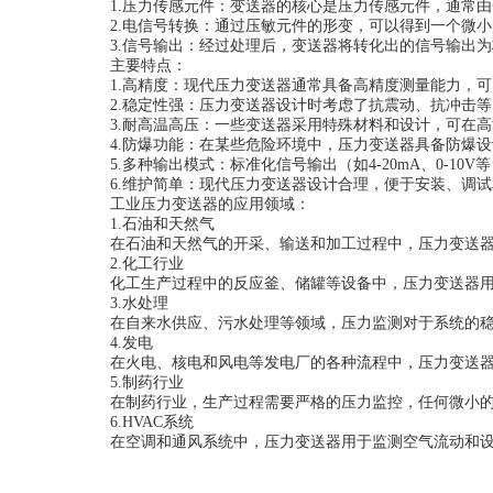
1.压力传感元件：变送器的核心是压力传感元件，通常由
2.电信号转换：通过压敏元件的形变，可以得到一个微小
3.信号输出：经过处理后，变送器将转化出的信号输出为标准
主要特点：
1.高精度：现代压力变送器通常具备高精度测量能力，可以实现
2.稳定性强：压力变送器设计时考虑了抗震动、抗冲击等
3.耐高温高压：一些变送器采用特殊材料和设计，可在高
4.防爆功能：在某些危险环境中，压力变送器具备防爆设
5.多种输出模式：标准化信号输出（如4-20mA、0-10
6.维护简单：现代压力变送器设计合理，便于安装、调试
工业压力变送器的应用领域：
1.石油和天然气
在石油和天然气的开采、输送和加工过程中，压力变送器
2.化工行业
化工生产过程中的反应釜、储罐等设备中，压力变送器用
3.水处理
在自来水供应、污水处理等领域，压力监测对于系统的稳
4.发电
在火电、核电和风电等发电厂的各种流程中，压力变送器
5.制药行业
在制药行业，生产过程需要严格的压力监控，任何微小的压
6.HVAC系统
在空调和通风系统中，压力变送器用于监测空气流动和设备