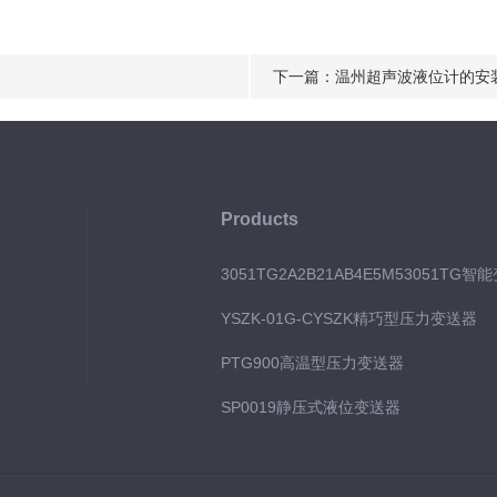
下一篇：
温州超声波液位计的安
Products
3051TG2A2B21AB4E5M53051TG智
YSZK-01G-CYSZK精巧型压力变送器
PTG900高温型压力变送器
SP0019静压式液位变送器