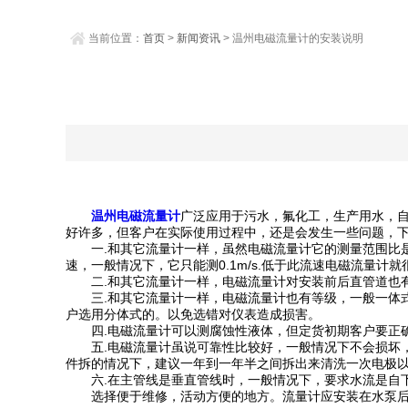
当前位置：
首页
>
新闻资讯
> 温州电磁流量计的安装说明
温州电磁流量计
广泛应用于污水，氟化工，生产用水，
好许多，但客户在实际使用过程中，还是会发生一些问题，
一.和其它流量计一样，虽然电磁流量计它的测量范围比是
速，一般情况下，它只能测0.1m/s.低于此流速电磁流量
二.和其它流量计一样，电磁流量计对安装前后直管道也有
三.和其它流量计一样，电磁流量计也有等级，一般一体式的
户选用分体式的。以免选错对仪表造成损害。
四.电磁流量计可以测腐蚀性液体，但定货初期客户要正确
五.电磁流量计虽说可靠性比较好，一般情况下不会损坏，
件拆的情况下，建议一年到一年半之间拆出来清洗一次电极以
六.在主管线是垂直管线时，一般情况下，要求水流是自下
选择便于维修，活动方便的地方。流量计应安装在水泵后