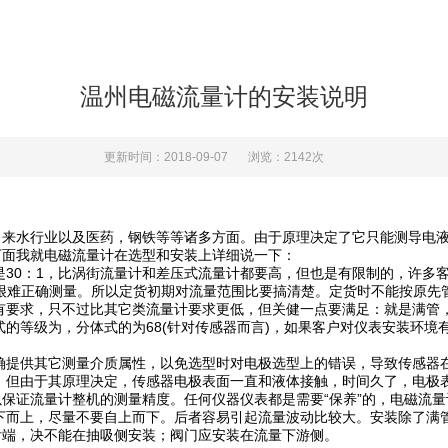
温州电磁流量计的安装说明
更新时间：2018-09-07
浏览：2142次
自来水行业以及医药，钢铁等等诸多方面。由于原理决定了它只能测导电
下面我就电磁流量计在选型和安装上详细说一下：
30：1，比涡街流量计和差压式流量计都要高，但也是有限制的，许多
计就很难正确测量。所以定货初期对流量范围比要搞清楚。定货时不能按原
要求，只不过比其它类流量计要求更低，但关健一点要满足：就是满管
等级为，分体式的为68(针对传感器而言)，如果客户对仪表安装环境
提供其它测量介质属性，以免选型时对电极选型上的错误，导致传感器
但由于其原理决定，传感器电极表面一直和液体接触，时间久了，电极
保证流量计整机的测量精度。任何仪器仪表都是需要“保养”的，电磁流量
而上，尽量不要自上而下。后者容易引起流量波动比较大。安装除了满
端，决不能在抽吸侧安装；阀门应安装在流量下游侧。